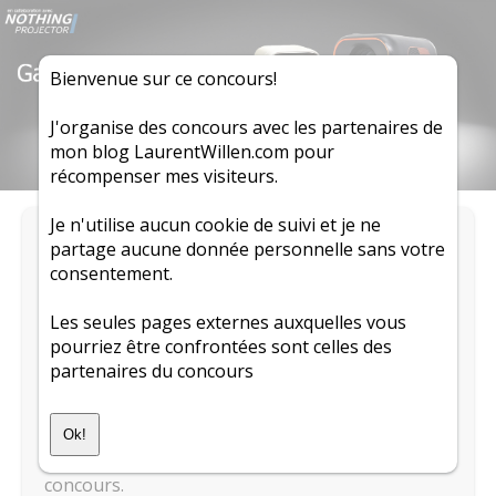
Bienvenue sur ce concours!
J'organise des concours avec les partenaires de
mon blog LaurentWillen.com pour
récompenser mes visiteurs.
Je n'utilise aucun cookie de suivi et je ne
Pas d'idées pour un cadeau sous le sapin? J'ai ce
partage aucune donnée personnelle sans votre
qu'il vous faut!
consentement.
Pour mon 11ème concours, vous pouvez gagnez
Les seules pages externes auxquelles vous
un des 3 projecteurs offerts par
pourriez être confrontées sont celles des
NothingProjector. Le gagnant du concours
partenaires du concours
recevra un Formovie Xming Episode One et les
deux suivants recevront un Formovie Xming Q1
SE. Pour participer, il vous suffit de remplir le
Ok!
formulaire suivant et répondre aux questions du
concours.